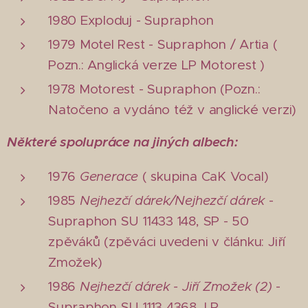
1980 Exploduj - Supraphon
1979 Motel Rest - Supraphon / Artia (
Pozn.: Anglická verze LP Motorest )
1978 Motorest - Supraphon (Pozn.:
Natočeno a vydáno též v anglické verzi)
Některé spolupráce na jiných albech:
1976
Generace
( skupina CaK Vocal)
1985
Nejhezčí dárek/Nejhezčí dárek
-
Supraphon SU 11433 148, SP - 50
zpěváků (zpěváci uvedeni v článku: Jiří
Zmožek)
1986
Nejhezčí dárek - Jiří Zmožek (2)
-
Supraphon SU 1113 4368, LP