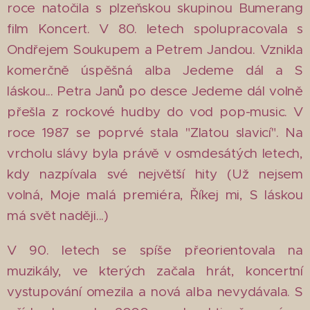
roce natočila s plzeňskou skupinou Bumerang
film Koncert. V 80. letech spolupracovala s
Ondřejem Soukupem a Petrem Jandou. Vznikla
komerčně úspěšná alba Jedeme dál a S
láskou... Petra Janů po desce Jedeme dál volně
přešla z rockové hudby do vod pop-music. V
roce 1987 se poprvé stala "Zlatou slavicí". Na
vrcholu slávy byla právě v osmdesátých letech,
kdy nazpívala své největší hity (Už nejsem
volná, Moje malá premiéra, Říkej mi, S láskou
má svět naději...)
V 90. letech se spíše přeorientovala na
muzikály, ve kterých začala hrát, koncertní
vystupování omezila a nová alba nevydávala. S