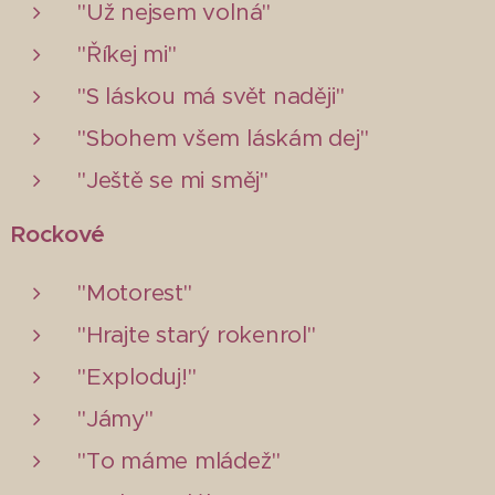
"Už nejsem volná"
"Říkej mi"
"S láskou má svět naději"
"Sbohem všem láskám dej"
"Ještě se mi směj"
Rockové
"Motorest"
"Hrajte starý rokenrol"
"Exploduj!"
"Jámy"
"To máme mládež"